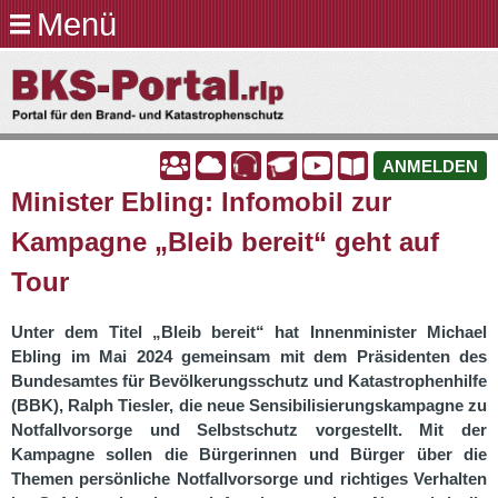
Menü
Direkt
zum
BKS-
Inhalt
Portal.rlp
A
A
A
A
A
A
ANMELDEN
Minister Ebling: Infomobil zur
Kampagne „Bleib bereit“ geht auf
Tour
Unter dem Titel „Bleib bereit“ hat Innenminister Michael
Ebling im Mai 2024 gemeinsam mit dem Präsidenten des
Bundesamtes für Bevölkerungsschutz und Katastrophenhilfe
(BBK), Ralph Tiesler, die neue Sensibilisierungskampagne zu
Notfallvorsorge und Selbstschutz vorgestellt. Mit der
Kampagne sollen die Bürgerinnen und Bürger über die
Themen persönliche Notfallvorsorge und richtiges Verhalten