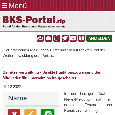
Menü
Direkt
zum
BKS-
Inhalt
Portal.rlp
A
A
A
A
A
A
ANMELDEN
Hier erscheinen Meldungen zu technischen Aspekten und der
Weiterentwicklung des Portals.
Benutzerverwaltung - Direkte Funktionszuweisung der
Mitglieder für Unteradmins freigeschaltet
01.12.2022
In der heutigen Tech-
News-Meldung soll ein
neues Feature der
Benutzerverwaltung