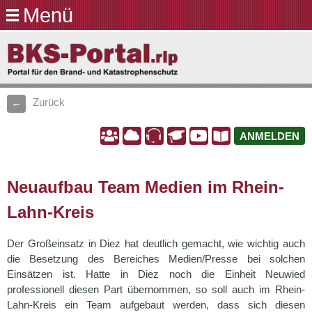
Menü
Direkt
zum
BKS-
Inhalt
Portal.rlp
Zurück
A
A
A
A
A
A
ANMELDEN
Neuaufbau Team Medien im Rhein-
Lahn-Kreis
Der Großeinsatz in Diez hat deutlich gemacht, wie wichtig auch
die Besetzung des Bereiches Medien/Presse bei solchen
Einsätzen ist. Hatte in Diez noch die Einheit Neuwied
professionell diesen Part übernommen, so soll auch im Rhein-
Lahn-Kreis ein Team aufgebaut werden, dass sich diesen