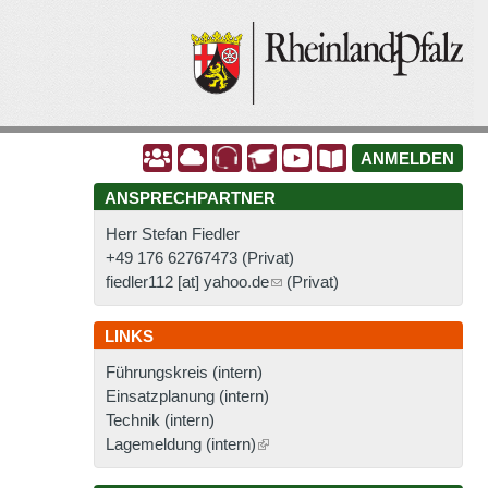
A
A
A
A
A
A
ANMELDEN
ANSPRECHPARTNER
Herr Stefan Fiedler
+49 176 62767473
(Privat)
fiedler112 [at] yahoo.de
(Privat)
LINKS
Führungskreis (intern)
Einsatzplanung (intern)
Technik (intern)
Lagemeldung (intern)