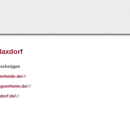
Direkt
zum
Inhalt
axdorf
Löschzügen
enheide.de/
sgoenheim.de/
dorf.de/