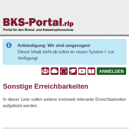
Direkt
zum
BKS-
Inhalt
Portal.rlp
Ankündigung: Wir sind umgezogen!
Dieser Inhalt steht ab sofort im neuen
System
zur
Verfügung!
A
A
A
A
A
A
ANMELDEN
Sonstige Erreichbarkeiten
In dieser Liste sollen weitere kreisweit relevante Erreichbarkeiten
aufgelistet werden.