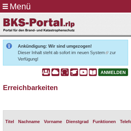
Menü
Direkt
zum
BKS-
Inhalt
Portal.rlp
Ankündigung: Wir sind umgezogen!
Dieser Inhalt steht ab sofort im neuen
System
zur
Verfügung!
A
A
A
A
A
A
ANMELDEN
Erreichbarkeiten
Titel
Nachname
Vorname
Dienstgrad
Funktionen
Tele