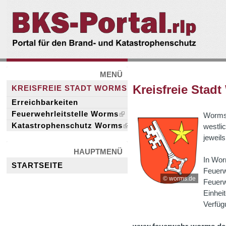
BKS-
Portal.rlp
MENÜ
Kreisfreie Stad
KREISFREIE STADT WORMS
Erreichbarkeiten
Feuerwehrleitstelle Worms
Worms 
Katastrophenschutz Worms
westli
jeweil
HAUPTMENÜ
In Wor
STARTSEITE
Feuerw
© worms.de
Feuerw
Einhei
Verfüg