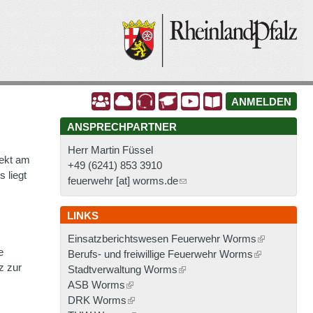
A
A
A
A
A
A
ANMELDEN
ANSPRECHPARTNER
Herr Martin Füssel
rekt am
+49 (6241) 853 3910
 liegt
feuerwehr [at] worms.de
LINKS
Einsatzberichtswesen Feuerwehr Worms
e
Berufs- und freiwillige Feuerwehr Worms
z zur
Stadtverwaltung Worms
ASB Worms
DRK Worms