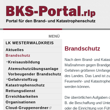
BKS-
Portal.rlp
MENÜ
LK WESTERWALDKREIS
Brandschutz
Aktuelles
Brandschutz
Nach dem Brand- und Katas
Kreisausbildung
Maßnahmen gegen Brandgefa
Atemschutzübungsanlage
Gefahren größeren Umfange
Vorbeugender Brandschutz
des Landes. Das Land ist zus
Gefahrstoffzug
Feuerwehr- und Katastrophe
Katastrophenschutz
werden können.
Rettungsdienst
Erreichbarkeiten
Die überörtlichen Aufgaben o
Organisationen
B. die Beschaffung und Unt
Cloud-Gruppenordner
oder die Einrichtung von Fü