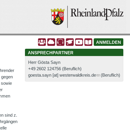
A
A
A
A
A
A
ANMELDEN
ANSPRECHPARTNER
Herr Gösta Sayn
+49 2602 124756
(Beruflich)
hrender
goesta.sayn [at] westerwaldkreis.de
(Beruflich)
d gegen
 sowie
er
nommen
en sind z.
ehrgängen
elle