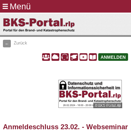
Menü
Direkt
zum
BKS-
Inhalt
Portal.rlp
Zurück
A
A
A
A
A
A
ANMELDEN
© BKS-Portal.rlp
Anmeldeschluss 23.02. - Webseminar