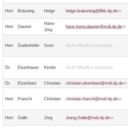
Herr
Bräuning
Helge
helge.braeuning@lfbk.rlp.de
Hans-
Herr
Dauner
hans-joerg.dauner@mdi.rlp.de
Jörg
Herr
Dudenhöfer
Sven
Nicht öffentlich einsehbar.
Dr.
Eisenhauer
Kirstin
Nicht öffentlich einsehbar.
Dr.
Elsenbast
Christian
christian.elsenbast@mdi.rlp.de
Herr
Franchi
Christian
christian.franchi@mdi.rlp.de
Herr
Galle
Jörg
Joerg.Galle@mdi.rlp.de