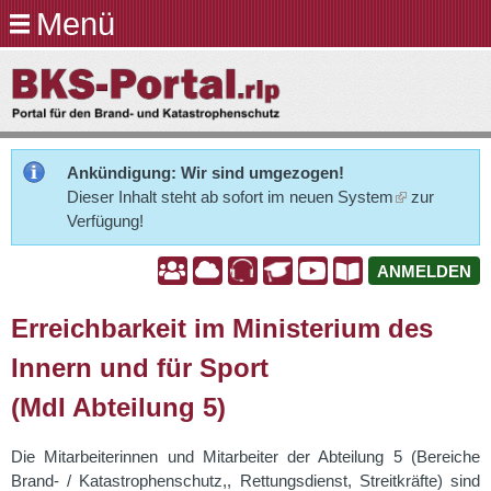
Menü
Direkt
zum
BKS-
Inhalt
Portal.rlp
Ankündigung: Wir sind umgezogen!
Dieser Inhalt steht ab sofort im neuen
System
zur
Verfügung!
A
A
A
A
A
A
ANMELDEN
Erreichbarkeit im Ministerium des
Innern und für Sport
(MdI Abteilung 5)
Die Mitarbeiterinnen und Mitarbeiter der Abteilung 5 (Bereiche
Brand- / Katastrophenschutz,, Rettungsdienst, Streitkräfte) sind