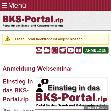
Menü
Direkt
zum
BKS-
Inhalt
Portal.rlp
Diese Formularabfrage ist abgeschlossen.
Warnmeldung
A
A
A
A
A
A
ANMELDEN
Anmeldung Webseminar
Einstieg in
das BKS-
Portal.rlp
© BKS-Portal.rlp
Über das folgende