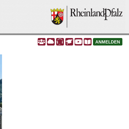
A
A
A
A
A
A
ANMELDEN