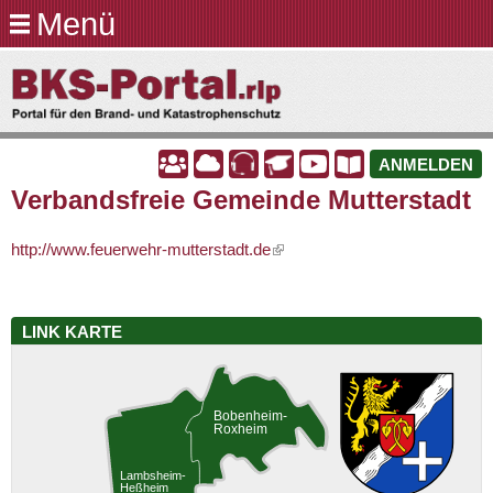
Menü
Direkt
zum
BKS-
Inhalt
Portal.rlp
A
A
A
A
A
A
ANMELDEN
Verbandsfreie Gemeinde Mutterstadt
http://www.feuerwehr-mutterstadt.de
LINK KARTE