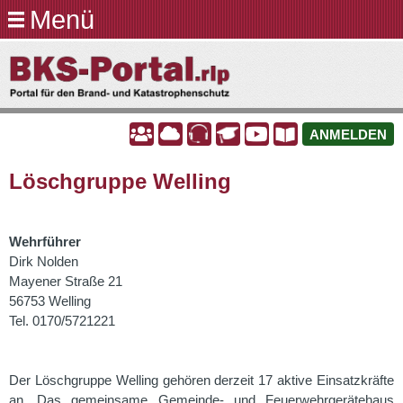
Menü
Direkt
zum
BKS-
Inhalt
Portal.rlp
A
A
A
A
A
A
ANMELDEN
Löschgruppe Welling
Wehrführer
Dirk Nolden
Mayener Straße 21
56753 Welling
Tel. 0170/5721221
Der Löschgruppe Welling gehören derzeit 17 aktive Einsatzkräfte
an. Das gemeinsame Gemeinde- und Feuerwehrgerätehaus