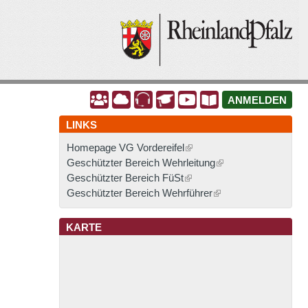
A
A
A
A
A
A
ANMELDEN
LINKS
Homepage VG Vordereifel
Geschützter Bereich Wehrleitung
Geschützter Bereich FüSt
Geschützter Bereich Wehrführer
KARTE