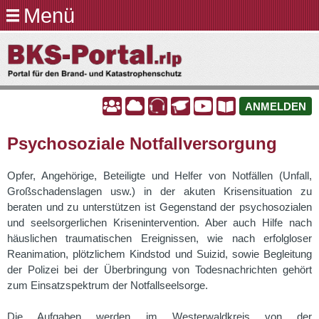
Menü
Direkt
zum
BKS-
Inhalt
Portal.rlp
A
A
A
A
A
A
ANMELDEN
Psychosoziale Notfallversorgung
Opfer, Angehörige, Beteiligte und Helfer von Notfällen (Unfall,
Großschadenslagen usw.) in der akuten Krisensituation zu
beraten und zu unterstützen ist Gegenstand der psychosozialen
und seelsorgerlichen Krisenintervention. Aber auch Hilfe nach
häuslichen traumatischen Ereignissen, wie nach erfolgloser
Reanimation, plötzlichem Kindstod und Suizid, sowie Begleitung
der Polizei bei der Überbringung von Todesnachrichten gehört
zum Einsatzspektrum der Notfallseelsorge.
Die Aufgaben werden im Westerwaldkreis von der