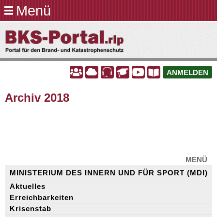
Menü
Direkt
zum
BKS-
Inhalt
Portal.rlp
A
A
A
A
A
A
ANMELDEN
Archiv 2018
MENÜ
MINISTERIUM DES INNERN UND FÜR SPORT (MDI)
Aktuelles
Erreichbarkeiten
Krisenstab